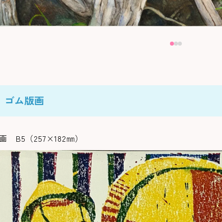
ゴム版画
画 B5（257×182㎜）