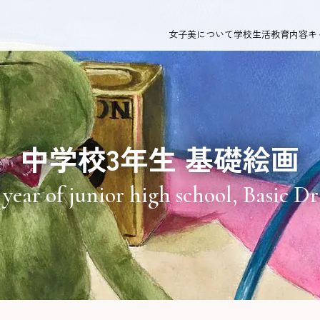
女子美について
学校生活
教育内容
キ
中学校3年生 基礎絵画
 year of junior high school, Basic D