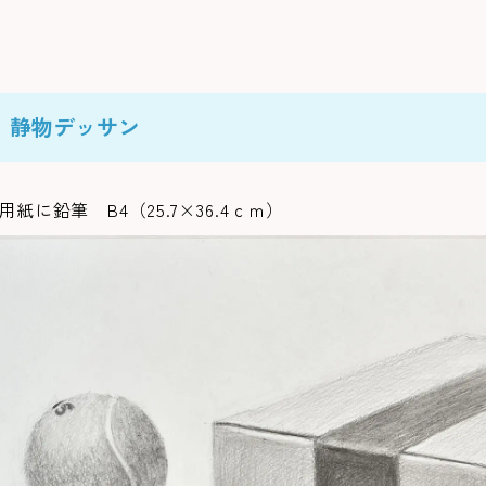
静物デッサン
用紙に鉛筆 B4（25.7×36.4ｃｍ）