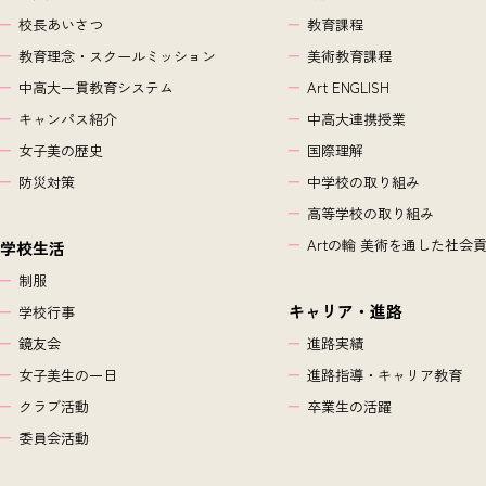
校長あいさつ
教育課程
教育理念・スクールミッション
美術教育課程
中高大一貫教育システム
Art ENGLISH
キャンパス紹介
中高大連携授業
女子美の歴史
国際理解
防災対策
中学校の取り組み
高等学校の取り組み
Artの輪 美術を通した社会
学校生活
制服
キャリア・進路
学校行事
鏡友会
進路実績
女子美生の一日
進路指導・キャリア教育
クラブ活動
卒業生の活躍
委員会活動