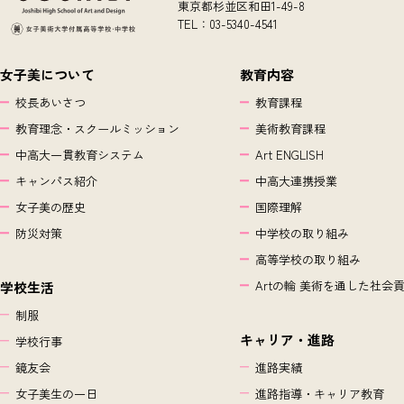
東京都杉並区和田1-49-8
TEL：03-5340-4541
女子美について
教育内容
校長あいさつ
教育課程
教育理念・スクールミッション
美術教育課程
中高大一貫教育システム
Art ENGLISH
キャンパス紹介
中高大連携授業
女子美の歴史
国際理解
防災対策
中学校の取り組み
高等学校の取り組み
Artの輪 美術を通した社会
学校生活
制服
キャリア・進路
学校行事
鏡友会
進路実績
女子美生の一日
進路指導・キャリア教育