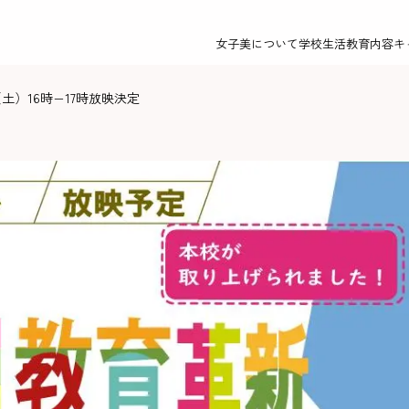
女子美について
学校生活
教育内容
キ
土）16時−17時放映決定