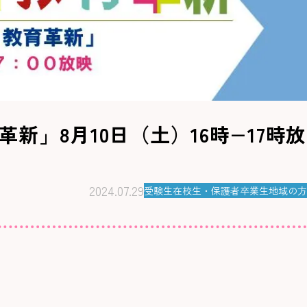
革新」8月10日（土）16時−17時放
2024.07.29
受験生
在校生・保護者
卒業生
地域の方
。