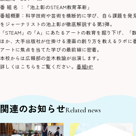
番 組 名 ：「池上彰のSTEAM教育革新」
番組概要：科学技術や芸術を横断的に学び、自ら課題を発見
をジャーナリストの池上彰が徹底解説する第3弾。
「STEAM」の「A」にあたるアートの教育を掘り下げ、「
ほか、大手出版社が仕掛ける漫画の創り方を教えるラボに
アートに焦点を当てた学びの最前線に密着。
本校からは広報部の並木教諭が出演します。
詳しくはこちらをご覧ください。
番組HP
関連のお知らせ
Related news