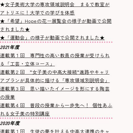
★
女子美術大学の専攻領域説明会 まるで教室が
アトリエに！大学での学びを体感
★「希望」Hopeの花ー展覧会の様子が動画で公開
されました★
★「運動会」の様子が動画で公開されました★
2021年度
連載第１回 専門性の高い教員の授業が受けられ
る「工芸・立体コース」
連載第２回 ”女子美の中高大接続”進路やキャリ
アプランが具体的に描ける「専攻領域別説明会」
連載第３回 思い描いたイメージを形にする陶芸
の授業
連載第４回 普段の授業から一歩先へ！ 個性あふ
れる女子美の特別講座
2020年度
連載第１回 生徒の夢を叶える中高大連携のキャ