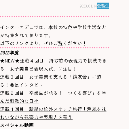
2023.01.14
受験生
インターエデュでは、本校の特色や学校生活など
が特集されております。
以下のリンクより、ぜひご覧ください！
2022年度
★NEW★連載４回目 持ち前の表現力で挑戦でき
る「女子美自己表現入試」に注目！
連載３回目 女子美祭を支える「鏡友会」に迫
る！会長インタビュー
連載２回目 卒業生が語る！「つくる喜び」を学
んだ刺激的な日々
連載１回目 新緑の校外スケッチ旅行！潮風を味
わいながら観察力や表現力を養う
スペシャル動画