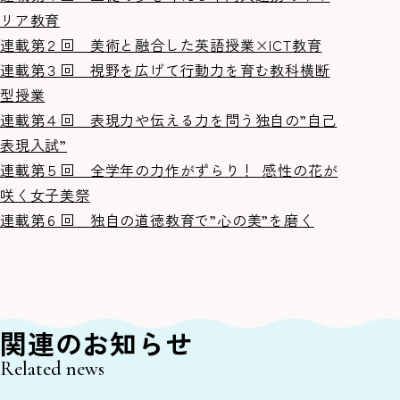
リア教育
連載第２回 美術と融合した英語授業×ICT教育
連載第３回 視野を広げて行動力を育む教科横断
型授業
連載第４回 表現力や伝える力を問う独自の”自己
表現入試”
連載第５回 全学年の力作がずらり！ 感性の花が
咲く女子美祭
連載第６回 独自の道徳教育で”心の美”を磨く
関連のお知らせ
Related news