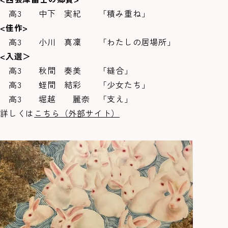
高3 中下 実紀 「積み重ね」
<
佳作>
高3 小川 真凜 「わたしの居場所」
<
入選＞
高3 秋間 奏美 「縫合」
高3 蛭間 結彩 「少女たち」
高3 堀越 麗奈 「支え」
詳しくは
こちら（外部サイト）