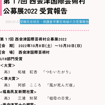
第１7回 西会津国際芸術村
公募展2022 受賞報告
2023.01.07
受験生
在校生・保護者
卒業生
地域の方
受賞報告
第１7回 西会津国際芸術村公募展2022
[
会 期]
2022年10月8日(土）〜10月30日(日)
[
会 場] 西会津国際芸術村
U18
部門受賞
＜大賞＞
高3 柘植 紅杏 「つむいたがり」
＜準大賞＞
高3 阿部 こころ 「風が死んだ夜」
<
福島民友新聞社賞>
高3 三浦 知栞 「祖母の日常」
<
西会津冨士の郷賞>