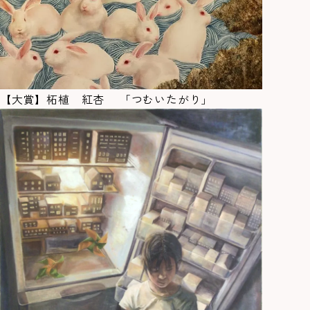
【大賞】柘植 紅杏 「つむいたがり」